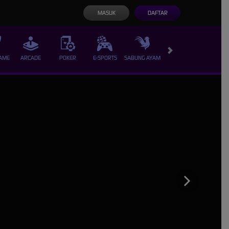
MASUK
DAFTAR
GAME
ARCADE
POKER
E-SPORTS
SABUNG AYAM
PROMOSI