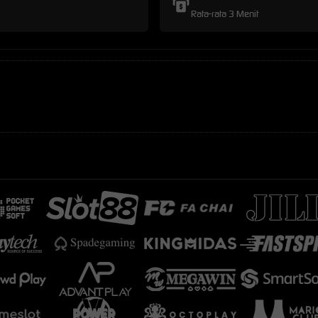
Rata-rata 3 Menit