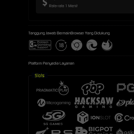
Rata-rata 1 Menit
Tanggung Jawab Bermain
Browser Yang Didukung
Platform Penyedia Layanan
Slots