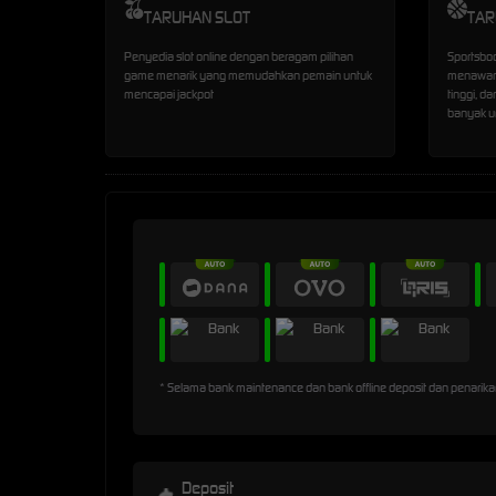
TARUHAN SLOT
TAR
Penyedia slot online dengan beragam pilihan
Sportsboo
game menarik yang memudahkan pemain untuk
menawark
mencapai jackpot
tinggi, d
banyak u
* Selama bank maintenance dan bank offline deposit dan penarikan
Deposit