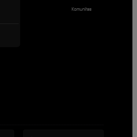
ukungan
Komunitas