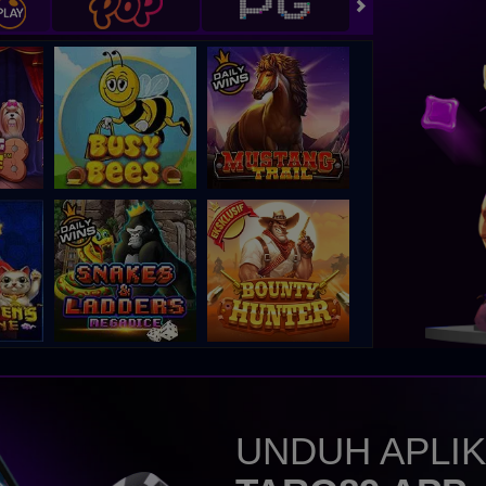
UNDUH APLIK