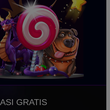
ASI GRATIS