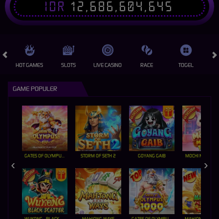
IDR
12,686,604,645
HOT GAMES
SLOTS
LIVE CASINO
RACE
TOGEL
OL
GAME POPULER
GATES OF OLYMPUS POP
STORM OF SETH 2
GOYANG GAIB
MOCHI MANIA 1
WUKONG - BLACK SCATTER
MAHJONG WAYS
GATES OF OLYMPUS 1000