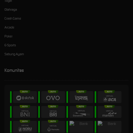
Togel
Olahraga
Crash Game
Arcade
Poker
E-Sports
Sabung Ayam
Komunitas