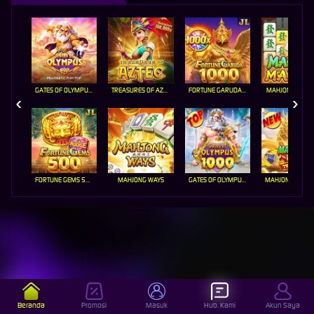
GATES OF OLYMPUS POP
TREASURES OF AZTEC
FORTUNE GARUDA 1000
MAHJONG MAX
FORTUNE GEMS 500
MAHJONG WAYS
GATES OF OLYMPUS 1000
Beranda
Promosi
Masuk
Hub. Kami
Akun Saya