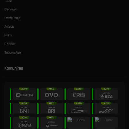
Togel
Olahraga
Crash Game
Arcade
Poker
E-Sports
Sabung Ayam
Komunitas