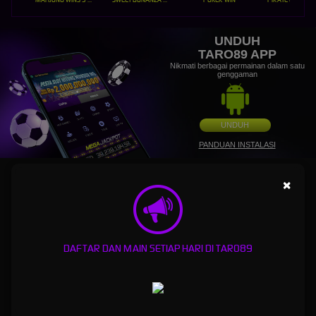
UNDUH
TARO89 APP
Nikmati berbagai permainan dalam satu
genggaman
UNDUH
PANDUAN INSTALASI
TARO89 - Platform Game Online Tercepat dengan Server
×
Super Stabil
Nikmati keseruan bermain di
TARO89
portal hiburan digital modern yang aman, efisien, dan
siap melengkapi aktivitas harianmu. Berkat sistem terpadu yang responsif dan mudah
DAFTAR DAN MAIN SETIAP HARI DI TARO89
dipahami, TARO89 memberikan kenyamanan akses tanpa batas bagi seluruh pengguna
dari berbagai kalangan.
Keunggulan TARO89 tidak hanya terletak pada pilihan gamenya yang lengkap, tetapi juga
pada standar layanannya yang luar biasa. Didukung oleh tim customer service profesional
yang siap membantu 24/7, setiap pertanyaan, kendala teknis, maupun proses transaksi