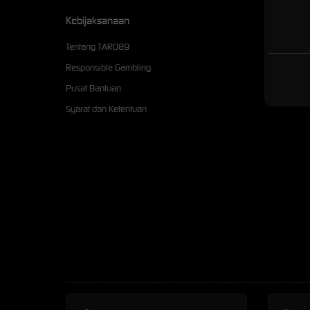
Kebijaksanaan
Platfor
Tentang TARO89
Promosi
Responsible Gambling
Loyalty
Pusat Bantuan
Syarat dan Ketentuan