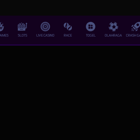
GAMES
SLOTS
LIVE CASINO
RACE
TOGEL
OLAHRAGA
CRASH 