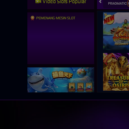
Video Slots Popular
PEMENANG MESIN SLOT