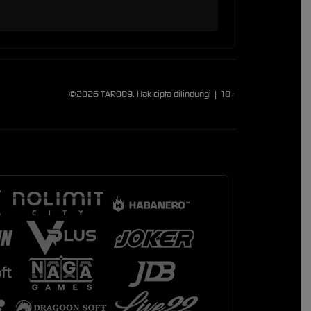
©2026 TARO89. Hak cipta dilindungi | 18+