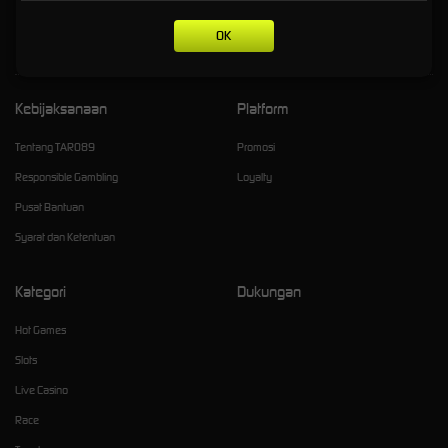
pengguna akan ditangani dengan cepat, ramah, dan solutif demi menjaga kenyamanan
bermain yang maksimal.
OK
Kebijaksanaan
Platform
Tentang TARO89
Promosi
Responsible Gambling
Loyalty
Pusat Bantuan
Syarat dan Ketentuan
Kategori
Dukungan
Hot Games
Slots
Live Casino
Race