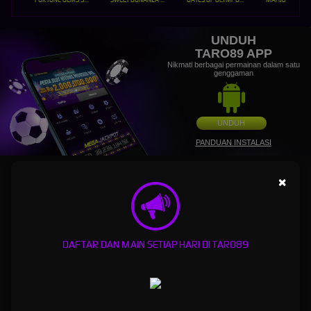
UNDUH
TARO89 APP
Nikmati berbagai permainan dalam satu
genggaman
UNDUH
PANDUAN INSTALASI
TARO89 - Platform Game Online Tercepat dengan Server
×
Super Stabil
Nikmati keseruan bermain di
TARO89
portal hiburan digital modern yang aman, efisien, dan
siap melengkapi aktivitas harianmu. Berkat sistem terpadu yang responsif dan mudah
DAFTAR DAN MAIN SETIAP HARI DI TARO89
dipahami, TARO89 memberikan kenyamanan akses tanpa batas bagi seluruh pengguna
dari berbagai kalangan.
Keunggulan TARO89 tidak hanya terletak pada pilihan gamenya yang lengkap, tetapi juga
pada standar layanannya yang luar biasa. Didukung oleh tim customer service profesional
yang siap membantu 24/7, setiap pertanyaan, kendala teknis, maupun proses transaksi