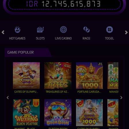
IDR
12,745,615,873
HOT GAMES
SLOTS
LIVE CASINO
RACE
TOGEL
OL
GAME POPULER
GATES OF OLYMPUS POP
TREASURES OF AZTEC
FORTUNE GARUDA 1000
MAHJONG MAX
WUKONG - BLACK SCATTER
DJ BOOM BOOM
GATES OF OLYMPUS 1000