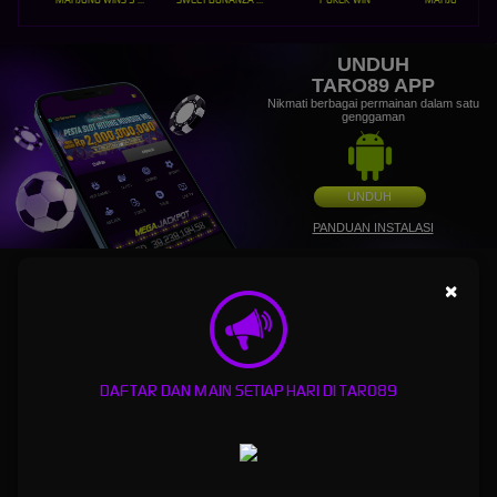
UNDUH
TARO89 APP
Nikmati berbagai permainan dalam satu
genggaman
UNDUH
PANDUAN INSTALASI
TARO89 - Platform Game Online Tercepat dengan Server
×
Super Stabil
Nikmati keseruan bermain di
TARO89
portal hiburan digital modern yang aman, efisien, dan
siap melengkapi aktivitas harianmu. Berkat sistem terpadu yang responsif dan mudah
DAFTAR DAN MAIN SETIAP HARI DI TARO89
dipahami, TARO89 memberikan kenyamanan akses tanpa batas bagi seluruh pengguna
dari berbagai kalangan.
Keunggulan TARO89 tidak hanya terletak pada pilihan gamenya yang lengkap, tetapi juga
pada standar layanannya yang luar biasa. Didukung oleh tim customer service profesional
yang siap membantu 24/7, setiap pertanyaan, kendala teknis, maupun proses transaksi