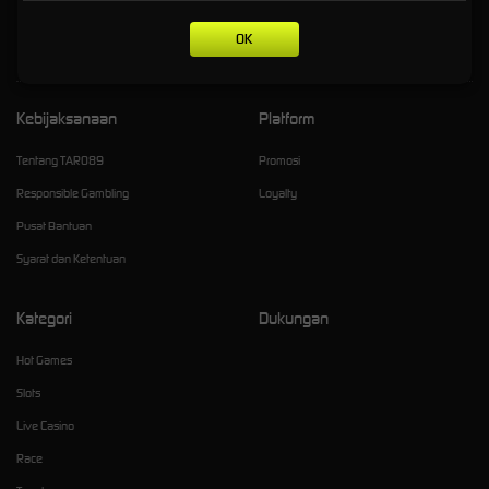
pengguna akan ditangani dengan cepat, ramah, dan solutif demi menjaga kenyamanan
bermain yang maksimal.
OK
Kebijaksanaan
Platform
Tentang TARO89
Promosi
Responsible Gambling
Loyalty
Pusat Bantuan
Syarat dan Ketentuan
Kategori
Dukungan
Hot Games
Slots
Live Casino
Race